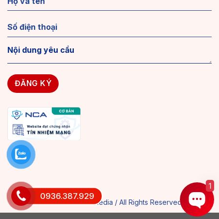
1
0936.387.929
© 2018 MAXWEB Media / All Rights Reserved.