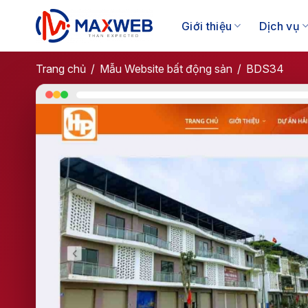
Skip
to
Giới thiệu
Dịch vụ
content
Trang chủ
/
Mẫu Website bất động sản​
/
BDS34