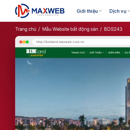
Skip
to
Giới thiệu
Dịch vụ
content
Trang chủ
/
Mẫu Website bất động sản​
/
BDS243
http://bimland.maxweb.com.vn