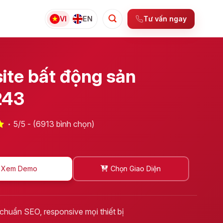
Tư vấn ngay
VI
EN
ite bất động sản
243
5/5 - (6913 bình chọn)
Xem Demo
Chọn Giao Diện
 chuẩn SEO, responsive mọi thiết bị