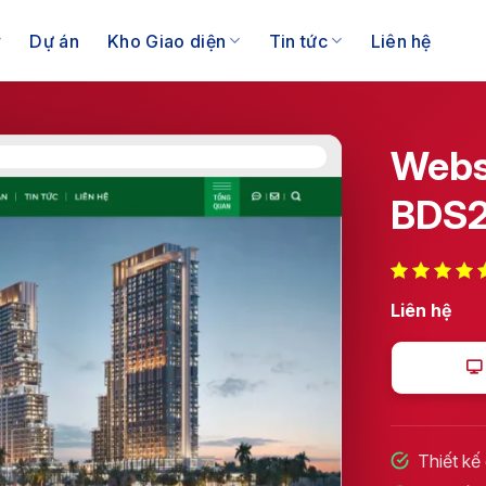
Dự án
Kho Giao diện
Tin tức
Liên hệ
Webs
BDS
Liên hệ
Thiết kế