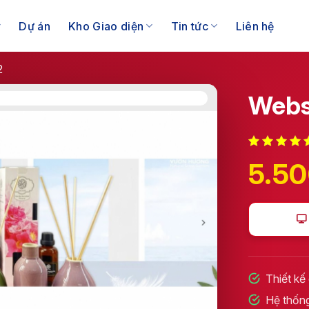
Dự án
Kho Giao diện
Tin tức
Liên hệ
2
Webs
5.5
Thiết kế
Hệ thống