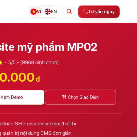
Tư vấn ngay
VI
EN
ite mỹ phẩm MP02
5/5 - (9968 bình chọn)
00.000
đ
Xem Demo
Chọn Giao Diện
 chuẩn SEO, responsive mọi thiết bị
 quản trị nội dung CMS đơn giản