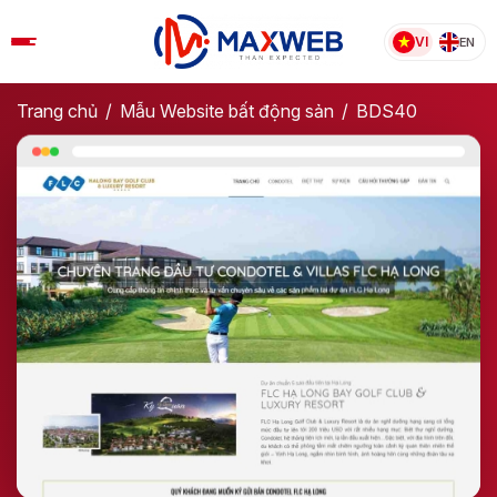
Skip
to
VI
EN
content
Trang chủ
/
Mẫu Website bất động sản​
/
BDS40