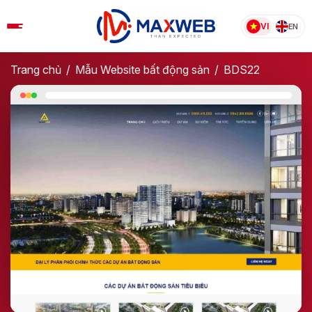
Skip
to
VI
EN
content
Trang chủ
/
Mẫu Website bất động sản​
/
BDS22