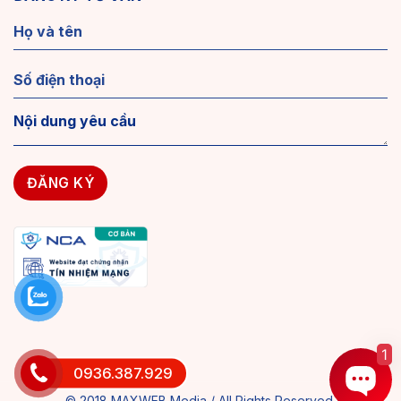
1
0936.387.929
© 2018 MAXWEB Media / All Rights Reserved.