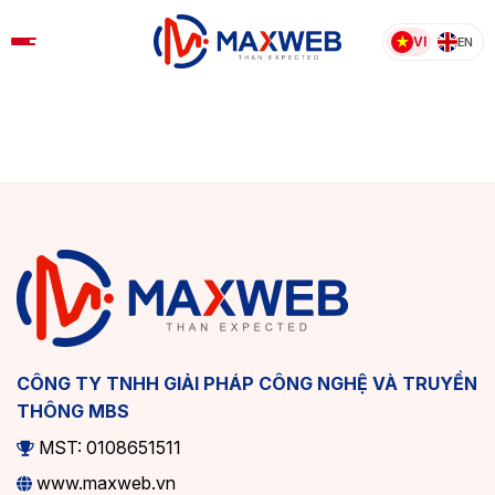
Skip
to
VI
EN
content
CÔNG TY TNHH GIẢI PHÁP CÔNG NGHỆ VÀ TRUYỀN
THÔNG MBS
MST: 0108651511
www.maxweb.vn