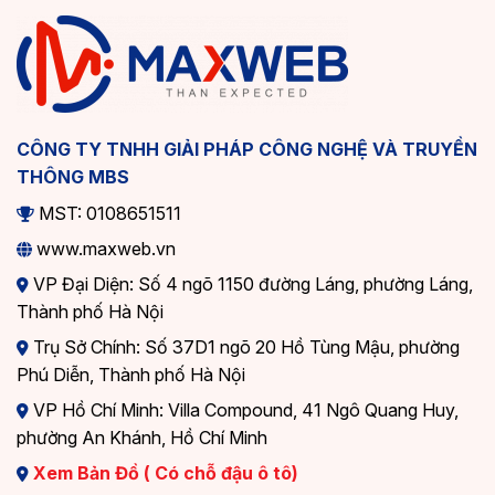
Website bất động sản chuyên nghiệp giúp doanh
nghiệp xây dựng hình ảnh uy tín, đáng tin cậy.
Tiếp cận khách hàng dễ dàng: Website hoạt động
24/7, cho phép khách hàng tìm hiểu dự án bất cứ lúc
nào, ở bất cứ đâu.
CÔNG TY TNHH GIẢI PHÁP CÔNG NGHỆ VÀ TRUYỀN
THÔNG MBS
Tối ưu hóa chiến lược kinh doanh: Mẫu Website Bds
tích hợp công cụ phân tích giúp doanh nghiệp hiểu rõ
MST: 0108651511
hành vi khách hàng, từ đó điều chỉnh chiến lược phù
www.maxweb.vn
hợp.
VP Đại Diện: Số 4 ngõ 1150 đường Láng, phường Láng,
Cạnh tranh trong ngành: Trong bối cảnh nhiều doanh
Thành phố Hà Nội
nghiệp bất động sản đầu tư vào công nghệ, việc sở
Trụ Sở Chính: Số 37D1 ngõ 20 Hồ Tùng Mậu, phường
hữu một mẫu Web bất động sản chất lượng là yếu tố
Phú Diễn, Thành phố Hà Nội
sống còn.
VP Hồ Chí Minh: Villa Compound, 41 Ngô Quang Huy,
phường An Khánh, Hồ Chí Minh
Xem Bản Đồ ( Có chỗ đậu ô tô)