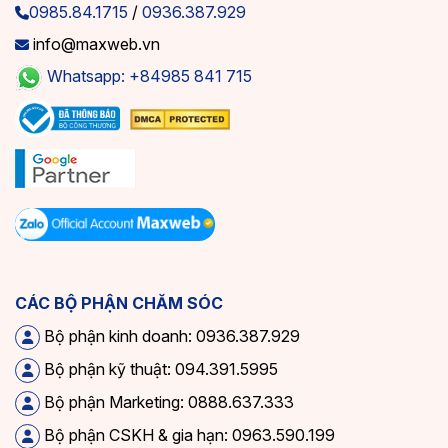
0985.84.1715
/
0936.387.929
info@maxweb.vn
Whatsapp: +84985 841 715
Tại sao doanh nghiệp cần Website bất động sản?
II. Tiêu chí lựa chọn mẫu website bất động
sản chuẩn
Để có một website bất động sản hiệu quả, việc lựa chọn
CÁC BỘ PHẬN CHĂM SÓC
mẫu giao diện phù hợp là yếu tố then chốt. Dưới đây là
Bộ phận kinh doanh: 0936.387.929
những tiêu chí quan trọng cần xem xét.
Bộ phận kỹ thuật: 094.391.5995
Giao diện hiện đại, thân thiện với người dùng
Bộ phận Marketing: 0888.637.333
Mẫu giao diện Web bất động sản cần có thiết kế hiện đại,
Bộ phận CSKH & gia hạn: 0963.590.199