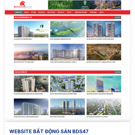
WEBSITE BẤT ĐỘNG SẢN BDS47