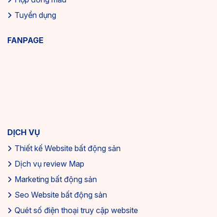
tình trạng pháp lý.
Tuyển dụng
Kết quả tìm kiếm cần hiển thị đầy đủ thông tin cơ bản kèm
hình ảnh thu nhỏ. Người dùng có thể sắp xếp kết quả theo
FANPAGE
giá, ngày đăng, diện tích để dễ dàng so sánh và lựa chọn.
DỊCH VỤ
Thiết kế Website bất động sản
Dịch vụ review Map
Marketing bất động sản
Một số tiêu trí lựa chọn mẫu Website bất động sản
Seo Website bất động sản
Quét số điện thoại truy cập website
Hình ảnh, video 360° và thông tin dự án rõ ràng