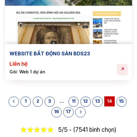
WEBSITE BẤT ĐỘNG SẢN BDS23
Liên hệ
Gói: Web 1 dự án
1
2
3
…
11
12
13
14
15
16
17
5/5 - (7541 bình chọn)