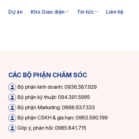
Dự án
Kho Giao diện
Tin tức
Liên hệ
CÁC BỘ PHẬN CHĂM SÓC
Bộ phận kinh doanh: 0936.387.929
Bộ phận kỹ thuật: 094.391.5995
Bộ phận Marketing: 0888.637.333
Bộ phận CSKH & gia hạn: 0963.590.199
Góp ý, phản hồi: 0985.841.715