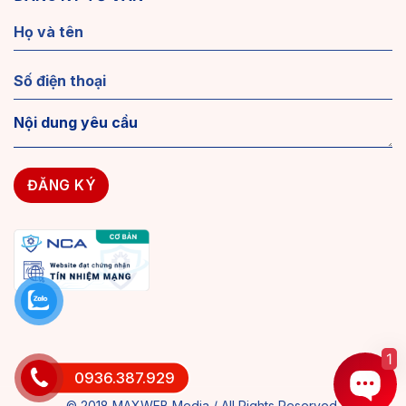
1
0936.387.929
© 2018 MAXWEB Media / All Rights Reserved.