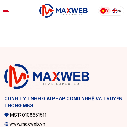
Skip
to
VI
EN
content
CÔNG TY TNHH GIẢI PHÁP CÔNG NGHỆ VÀ TRUYỀN
THÔNG MBS
MST: 0108651511
www.maxweb.vn