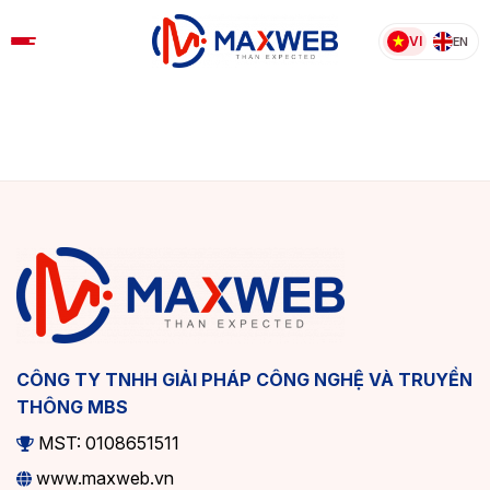
Skip
to
VI
EN
content
CÔNG TY TNHH GIẢI PHÁP CÔNG NGHỆ VÀ TRUYỀN
THÔNG MBS
MST: 0108651511
www.maxweb.vn