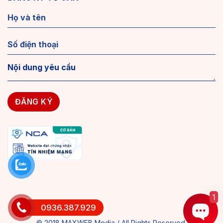
1
0936.387.929
© 2018 MAXWEB Media / All Rights Reserved.