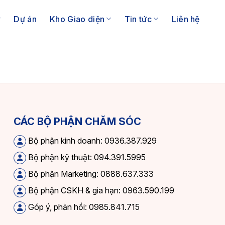
Dự án
Kho Giao diện
Tin tức
Liên hệ
CÁC BỘ PHẬN CHĂM SÓC
Bộ phận kinh doanh: 0936.387.929
Bộ phận kỹ thuật: 094.391.5995
Bộ phận Marketing: 0888.637.333
Bộ phận CSKH & gia hạn: 0963.590.199
Góp ý, phản hồi: 0985.841.715