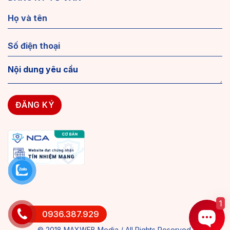
1
0936.387.929
© 2018 MAXWEB Media / All Rights Reserved.