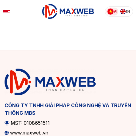
Skip
to
VI
EN
content
CÔNG TY TNHH GIẢI PHÁP CÔNG NGHỆ VÀ TRUYỀN
THÔNG MBS
MST: 0108651511
www.maxweb.vn