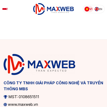
Skip
to
VI
EN
content
CÔNG TY TNHH GIẢI PHÁP CÔNG NGHỆ VÀ TRUYỀN
THÔNG MBS
MST: 0108651511
www.maxweb.vn