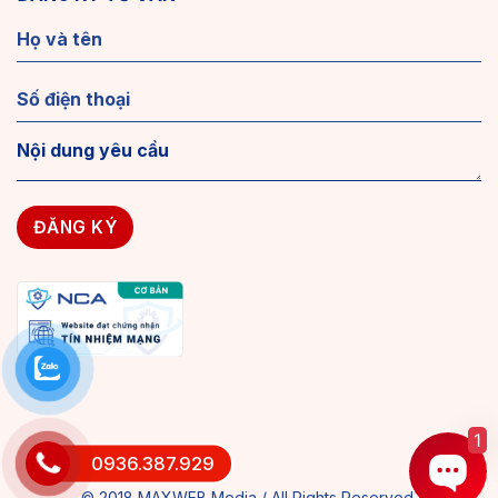
1
0936.387.929
© 2018 MAXWEB Media / All Rights Reserved.