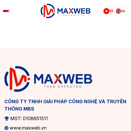
Skip
to
VI
EN
content
CÔNG TY TNHH GIẢI PHÁP CÔNG NGHỆ VÀ TRUYỀN
THÔNG MBS
MST: 0108651511
www.maxweb.vn