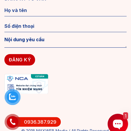
1
0936.387.929
© 2018 MAXWEB Media / All Rights Reserved.