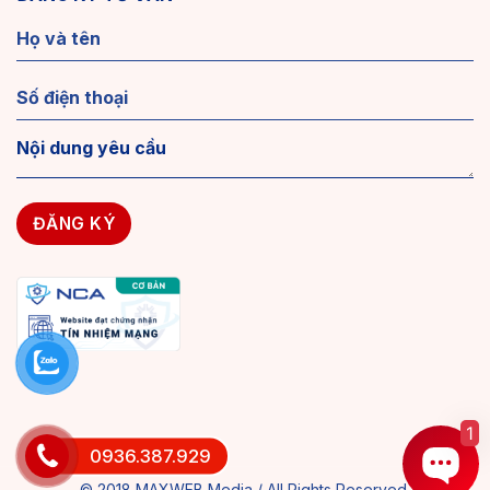
1
0936.387.929
© 2018 MAXWEB Media / All Rights Reserved.