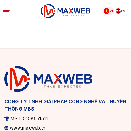
Skip
to
VI
EN
content
CÔNG TY TNHH GIẢI PHÁP CÔNG NGHỆ VÀ TRUYỀN
THÔNG MBS
MST: 0108651511
www.maxweb.vn