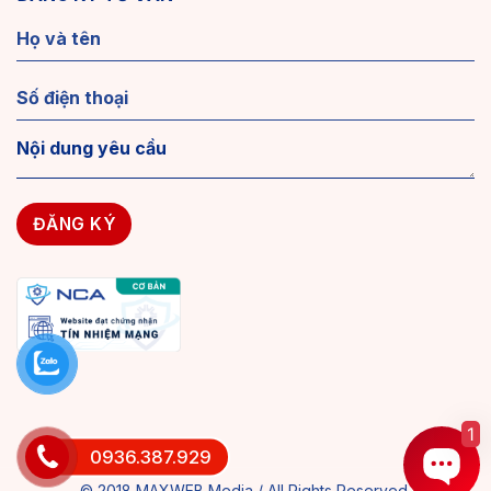
1
0936.387.929
© 2018 MAXWEB Media / All Rights Reserved.