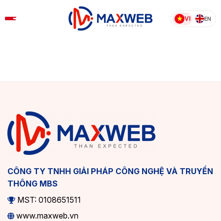
Skip
to
VI
EN
content
CÔNG TY TNHH GIẢI PHÁP CÔNG NGHỆ VÀ TRUYỀN
THÔNG MBS
MST: 0108651511
www.maxweb.vn