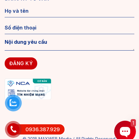
1
0936.387.929
© 2018 MAXWEB Media / All Rights Reserved.