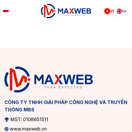
Skip
to
VI
EN
content
CÔNG TY TNHH GIẢI PHÁP CÔNG NGHỆ VÀ TRUYỀN
THÔNG MBS
MST: 0108651511
www.maxweb.vn