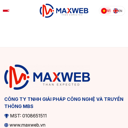
Skip
to
VI
EN
content
CÔNG TY TNHH GIẢI PHÁP CÔNG NGHỆ VÀ TRUYỀN
THÔNG MBS
MST: 0108651511
www.maxweb.vn