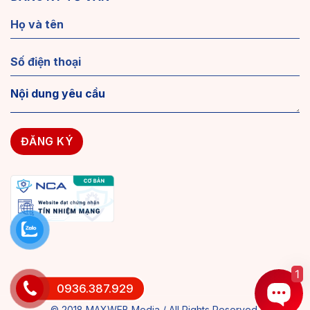
1
0936.387.929
© 2018 MAXWEB Media / All Rights Reserved.