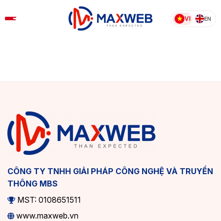
Skip
to
VI
EN
content
CÔNG TY TNHH GIẢI PHÁP CÔNG NGHỆ VÀ TRUYỀN
THÔNG MBS
MST: 0108651511
www.maxweb.vn