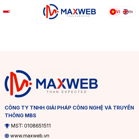
Skip
to
VI
EN
content
CÔNG TY TNHH GIẢI PHÁP CÔNG NGHỆ VÀ TRUYỀN
THÔNG MBS
MST: 0108651511
www.maxweb.vn