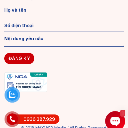
1
0936.387.929
© 2018 MAXWEB Media / All Rights Reserved.