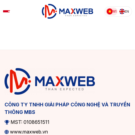
Skip
to
VI
EN
content
CÔNG TY TNHH GIẢI PHÁP CÔNG NGHỆ VÀ TRUYỀN
THÔNG MBS
MST: 0108651511
www.maxweb.vn