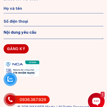
1
0936.387.929
© 2018 MAXWEB Media / All Rights Reserved.