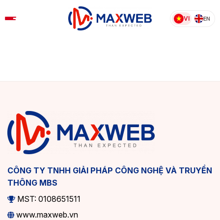
Skip
to
VI
EN
content
CÔNG TY TNHH GIẢI PHÁP CÔNG NGHỆ VÀ TRUYỀN
THÔNG MBS
MST: 0108651511
www.maxweb.vn